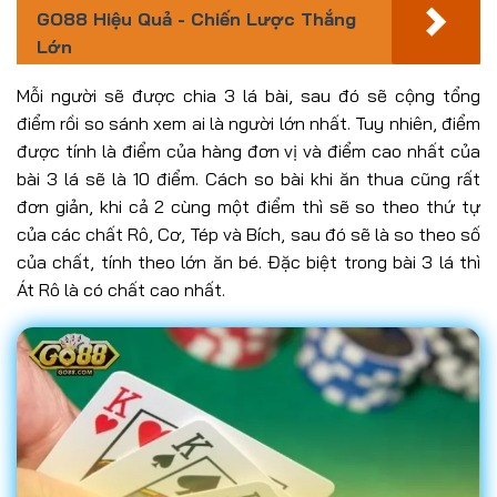
GO88 Hiệu Quả - Chiến Lược Thắng
Lớn
Mỗi người sẽ được chia 3 lá bài, sau đó sẽ cộng tổng
điểm rồi so sánh xem ai là người lớn nhất. Tuy nhiên, điểm
được tính là điểm của hàng đơn vị và điểm cao nhất của
bài 3 lá sẽ là 10 điểm. Cách so bài khi ăn thua cũng rất
đơn giản, khi cả 2 cùng một điểm thì sẽ so theo thứ tự
của các chất Rô, Cơ, Tép và Bích, sau đó sẽ là so theo số
của chất, tính theo lớn ăn bé. Đặc biệt trong bài 3 lá thì
Át Rô là có chất cao nhất.