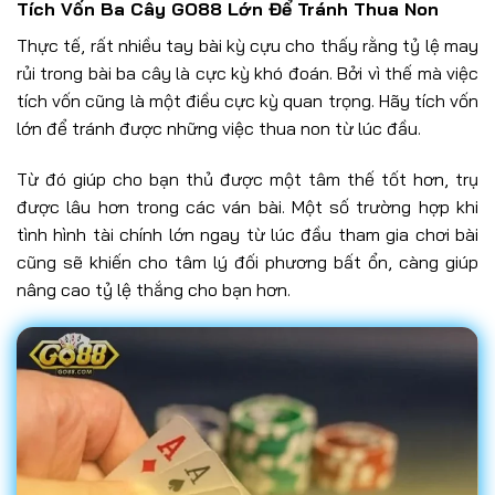
Tích Vốn Ba Cây GO88 Lớn Để Tránh Thua Non
Thực tế, rất nhiều tay bài kỳ cựu cho thấy rằng tỷ lệ may
rủi trong bài ba cây là cực kỳ khó đoán. Bởi vì thế mà việc
tích vốn cũng là một điều cực kỳ quan trọng. Hãy tích vốn
lớn để tránh được những việc thua non từ lúc đầu.
Từ đó giúp cho bạn thủ được một tâm thế tốt hơn, trụ
được lâu hơn trong các ván bài. Một số trường hợp khi
tình hình tài chính lớn ngay từ lúc đầu tham gia chơi bài
cũng sẽ khiến cho tâm lý đối phương bất ổn, càng giúp
nâng cao tỷ lệ thắng cho bạn hơn.