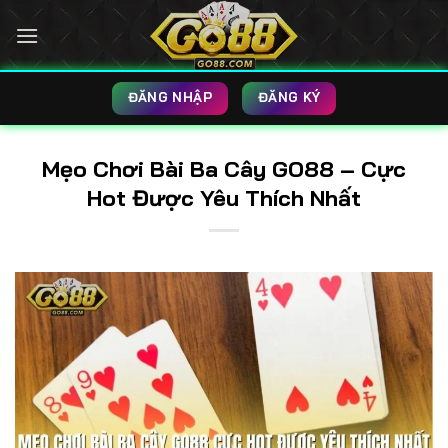
Bỏ
qua
nội
dung
ĐĂNG NHẬP
ĐĂNG KÝ
Mẹo Chơi Bài Ba Cây GO88 – Cực
Hot Được Yêu Thích Nhất